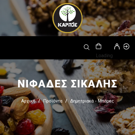
Παράκαμψη
προς το
κυρίως
περιεχόμενο
Loading
cart
ΝΙΦΑΔΕΣ ΣΙΚΑΛΗΣ
Αρχική
Προϊόντα
Δημητριακά - Μπάρες