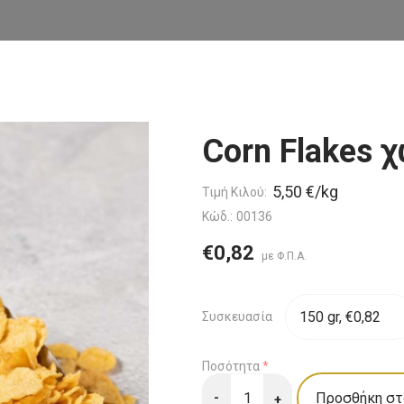
Καραμέλες
ΟΛΟΓΙΚΑ
Δημητριακά - Μπάρες
ριακά-Νιφάδες
Superfoods
Corn Flakes 
 - Ίνες
Αλείμματα - Μέλι
5,50 €/kg
Τιμή Κιλού:
α
Κώδ.:
00136
Μπαχαρικά – Βότανα –
 - Γλυκαντικά
Όσπρια
€0,82
Foods - Πρωτεΐνες -
ρα Συμπληρώματα
Συνθέσεις Δώρων -
Καλάθια
Συσκευασία
Εποχιακά
 Από Σπόρους
Ποσότητα
*
Φτιάξε το δικό σου Mix
-
+