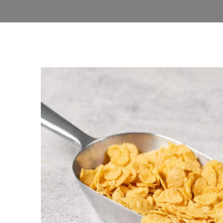
ΡΟΦΗΜΑΤΑ
ΒΙ
Καφές
Δημητ
Τσάι
Σπόροι
Ποτά
Άλευρ
Σαλέπι
Ζάχαρη
Super 
Διάφο
Χυμοί
Λάδια