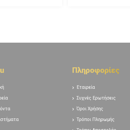
u
Πληροφορίες
κή
Εταιρεία
ρεία
Συχνές Ερωτήσεις
όντα
Όροι Χρήσης
αστήματα
Τρόποι Πληρωμής