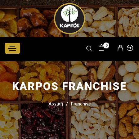
Παράκαμψη
προς το
κυρίως
περιεχόμενο
0
KARPOS FRANCHISE
Αρχική
Franchise