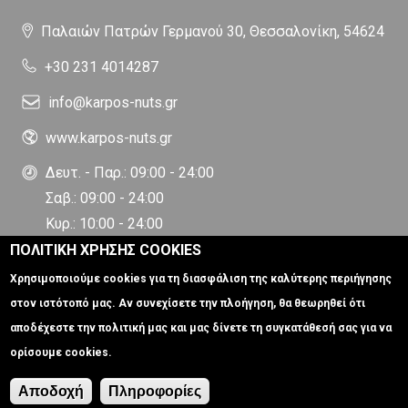
Παλαιών Πατρών Γερμανού 30, Θεσσαλονίκη, 54624
+30 231 4014287
info@karpos-nuts.gr
www.karpos-nuts.gr
Δευτ. - Παρ.: 09:00 - 24:00
Σαβ.: 09:00 - 24:00
Κυρ.: 10:00 - 24:00
ΠΟΛΙΤΙΚΗ ΧΡΗΣΗΣ COOKIES
Χρησιμοποιούμε cookies για τη διασφάλιση της καλύτερης περιήγησης
στον ιστότοπό μας. Αν συνεχίσετε την πλοήγηση, θα θεωρηθεί ότι
αποδέχεστε την πολιτική μας και μας δίνετε τη συγκατάθεσή σας για να
ορίσουμε cookies.
Ξηροί Καρποί | Καρπός Nuts © 2024
Κατασκευή ιστοσελίδων
Istology | Web & Marketing Solutions
Αποδοχή
Πληροφορίες