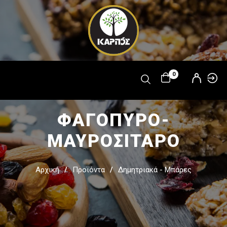
Παράκαμψη
προς το
κυρίως
περιεχόμενο
0
ΦΑΓΟΠΥΡΟ-
ΜΑΥΡΟΣΙΤΑΡΟ
Αρχική
Προϊόντα
Δημητριακά - Μπάρες