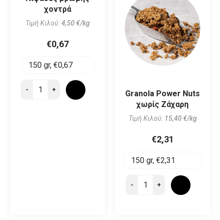
€2,70
χοντρά
Στάρι ρυζιού
€2,70
σοκολάτα
Τιμή Κιλού:
4,50 €/kg
Τιμή Κιλού:
20,50 €/kg
Καλαμπόκι Σπυρί
€0,67
-
+
€3,07
Τιμή Κιλού:
3,50 €/kg
-
+
€0,52
-
+
Granola Power Nuts
-
+
Παστελι Χελμος Μελι
Μπάρα Κακάο και
χωρίς Ζάχαρη
με Σουσάμι
Cranberries χωρίς
Τιμή Κιλού:
15,40 €/kg
-
+
Ζάχαρη
€2,20
€2,31
Τιμή Κιλού:
14,67 €/kg
-
+
€2,70
-
+
-
+