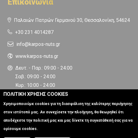
Επικοινωνία
Παλαιών Πατρών Γερμανού 30, Θεσσαλονίκη, 54624
+30 231 4014287
info@karpos-nuts.gr
www.karpos-nuts.gr
Δευτ. - Παρ.: 09:00 - 24:00
Σαβ.: 09:00 - 24:00
Κυρ.: 10:00 - 24:00
ΠΟΛΙΤΙΚΗ ΧΡΗΣΗΣ COOKIES
Χρησιμοποιούμε cookies για τη διασφάλιση της καλύτερης περιήγησης
στον ιστότοπό μας. Αν συνεχίσετε την πλοήγηση, θα θεωρηθεί ότι
αποδέχεστε την πολιτική μας και μας δίνετε τη συγκατάθεσή σας για να
ορίσουμε cookies.
Ξηροί Καρποί | Καρπός Nuts © 2024
Κατασκευή ιστοσελίδων