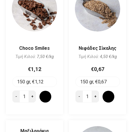
Τιμή Κιλού:
4,50 €/kg
€0,67
-
+
ΠΑΣΤΕΛΙ ΣΟΥΣΑΜΙ
Πίτουρο Βρώμης
Choco Smiles
All Bran
Παστελι Χελμος Μελι
Νιφάδες Σίκαλης
Μπάρα Φυστίκι
με Σουσάμι
Τιμή Κιλού:
Τιμή Κιλού:
Τιμή Κιλού:
7,50 €/kg
4,50 €/kg
9,60 €/kg
Τιμή Κιλού:
Τιμή Κιλού:
14,67 €/kg
4,50 €/kg
€2,80
€2,20
€1,12
€0,67
€1,44
€0,67
€2,70
-
+
-
+
-
-
-
-
-
+
+
+
+
+
Μαξιλαράκια