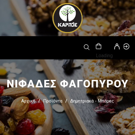
Παράκαμψη
προς το
κυρίως
περιεχόμενο
Loading
cart
ΝΙΦΑΔΕΣ ΦΑΓΟΠΥΡΟΥ
Αρχική
Προϊόντα
Δημητριακά - Μπάρες