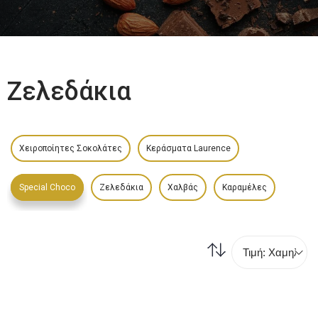
Ζελεδάκια
Χειροποίητες Σοκολάτες
Κεράσματα Laurence
Special Choco
Ζελεδάκια
Χαλβάς
Καραμέλες