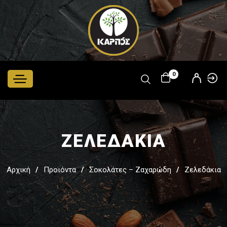
Παράκαμψη
προς το
κυρίως
περιεχόμενο
0
ΖΕΛΕΔΑΚΙΑ
Αρχική
Προϊόντα
Σοκολάτες – Ζαχαρώδη
Ζελεδάκια