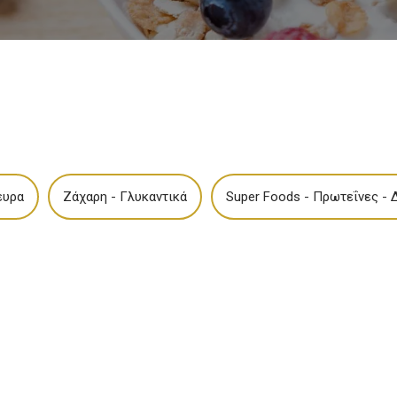
Καραμέλες
ΟΛΟΓΙΚΑ
Δημητριακά - Μπάρες
ριακά-Νιφάδες
Superfoods
 - Ίνες
Αλείμματα - Μέλι
α
ευρα
Ζάχαρη - Γλυκαντικά
Super Foods - Πρωτεΐνες -
Μπαχαρικά – Βότανα –
 - Γλυκαντικά
Όσπρια
Foods - Πρωτεΐνες -
ρα Συμπληρώματα
Συνθέσεις Δώρων -
Καλάθια
Εποχιακά
 Από Σπόρους
Φτιάξε το δικό σου Mix