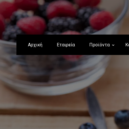
Αρχική
Εταιρεία
Προϊόντα
Κ
ΞΗΡΟΙ ΚΑΡΠΟΙ
Α
Φ
Ωμοί Ξηροί Καρποί
Αποξη
Ζάχαρ
Ψημένοι Ξηροί Καρποί
Αποξη
Ξηροί Καρποί
Ζάχαρ
Καραμελωμένοι
Ωσμωτ
Mix Ξηρών Καρπών
Ζάχαρ
Snacks