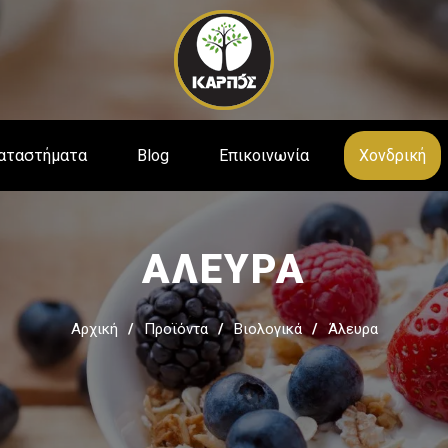
Παράκαμψη
προς το
κυρίως
περιεχόμενο
αταστήματα
Blog
Επικοινωνία
Χονδρική
ΠΟΞΗΡΑΜΕΝΑ
ΣΟΚΟΛΑΤΕΣ –
ΡΟΥΤΑ
ΖΑΧΑΡΩΔΗ
ΑΛΕΥΡΑ
ραμένα Φρούτα Χωρίς
Χειροποίητες Σοκολάτες
η
Κεράσματα Laurence
Αρχική
Προϊόντα
Βιολογικά
Άλευρα
ραμένα Φρούτα Με
η
Special Choco
ικά Φρούτα Χωρίς
Ζελεδάκια
η
Χαλβάς