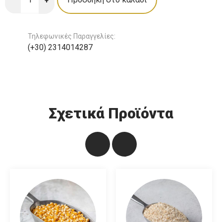
+
Τηλεφωνικές Παραγγελίες:
(+30) 2314014287
Σχετικά Προϊόντα
Μαξιλαράκια
σοκολάτας
Τιμή Κιλού:
8,60 €/kg
Μπάρα Ταχίνι χωρίς
Νιφάδες Φαγόπυρου