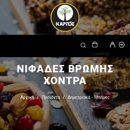
Παράκαμψη
προς το
κυρίως
περιεχόμενο
Loading
cart
ΝΙΦΑΔΕΣ ΒΡΩΜΗΣ
ΧΟΝΤΡΑ
Αρχική
Προϊόντα
Δημητριακά - Μπάρες