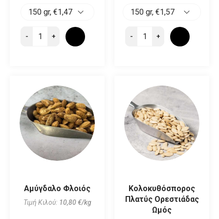
-
-
+
+
Αμύγδαλο Φλοιός
Κολοκυθόσπορος
Πλατύς Ορεστιάδας
Τιμή Κιλού:
10,80 €/kg
Ωμός