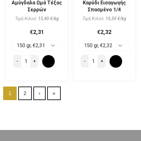
Αμύγδαλα Ωμά Τέξας
Καρύδι Εισαγωγής
Σερρών
Σπασμένο 1/4
Τιμή Κιλού:
15,40 €/kg
Τιμή Κιλού:
15,50 €/kg
€2,31
€2,32
-
-
+
+
Σελίδες
1
2
›
»