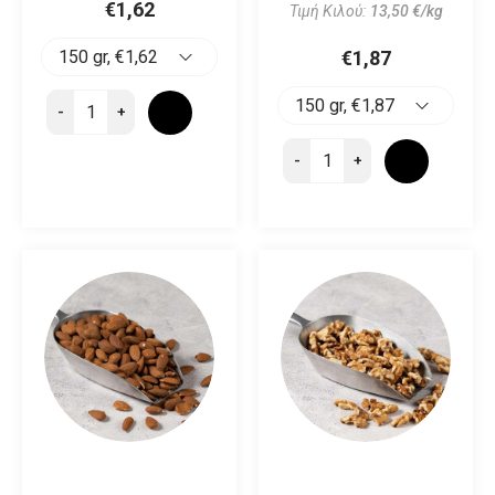
€1,62
Τιμή Κιλού:
13,50 €/kg
€1,87
-
+
-
+