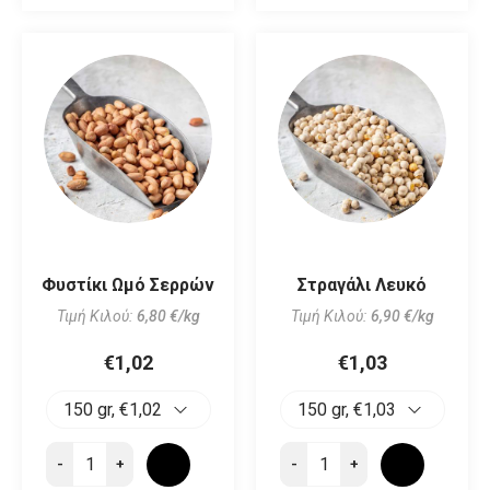
Φυστίκι Ωμό Σερρών
Στραγάλι Λευκό
Τιμή Κιλού:
6,80 €/kg
Τιμή Κιλού:
6,90 €/kg
€1,02
€1,03
-
-
+
+