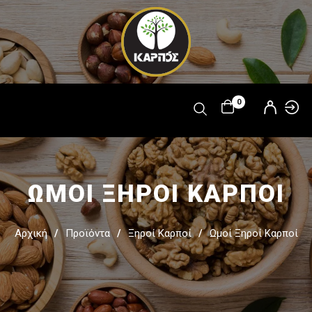
Παράκαμψη
προς το
κυρίως
περιεχόμενο
0
ΩΜΟΙ ΞΗΡΟΙ ΚΑΡΠΟΙ
Αρχική
Προϊόντα
Ξηροί Καρποί
Ωμοί Ξηροί Καρποί